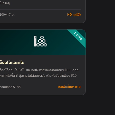
โนจริงๆ
100+ โต๊ะสด
HD ทุกโต๊ะ
🎱
LOTTO
ล็อตโต้และคีโน
ล็อตโต้ออนไลน์ คีโน และเกมจับรางวัลหลากหลายรูปแบบ ออก
ผลทุกไม่กี่นาที ลุ้นรางวัลได้ตลอดวัน เดิมพันขั้นต่ำเพียง ฿10
ออกผลทุก 5 นาที
เดิมพันขั้นต่ำ ฿10