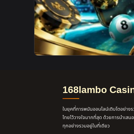
168lambo Casin
ในยุคที่การพนันออนไลน์เติบโตอย่าง
ไทยไว้วางใจมากที่สุด ด้วยการนำเสนอ
ทุกอย่างรวมอยู่ในที่เดียว