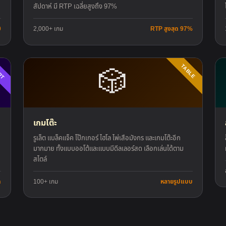
สัปดาห์ มี RTP เฉลี่ยสูงถึง 97%
0
2,000+ เกม
RTP สูงสุด 97%
🎲
RT
TABLE
เกมโต๊ะ
รูเล็ต แบล็คแจ็ค โป๊กเกอร์ ไฮโล ไพ่เสือมังกร และเกมโต๊ะอีก
มากมาย ทั้งแบบออโต้และแบบมีดีลเลอร์สด เลือกเล่นได้ตาม
สไตล์
ด
100+ เกม
หลายรูปแบบ