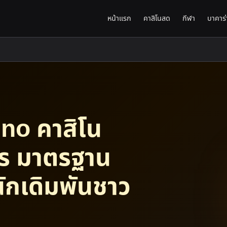
หน้าแรก
คาสิโนสด
กีฬา
บาคาร่
no คาสิโน
ร มาตรฐาน
ักเดิมพันชาว