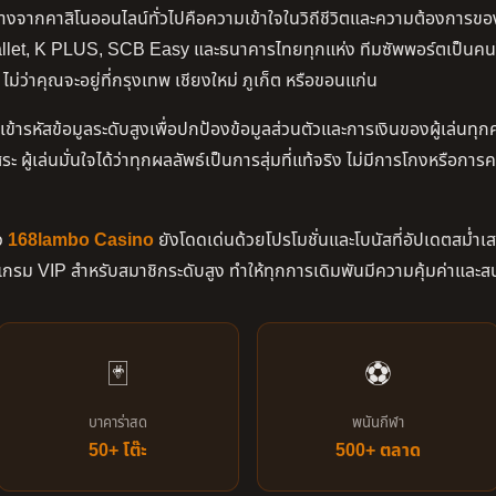
งจากคาสิโนออนไลน์ทั่วไปคือความเข้าใจในวิถีชีวิตและความต้องการ
et, K PLUS, SCB Easy และธนาคารไทยทุกแห่ง ทีมซัพพอร์ตเป็นคนไท
ม่ว่าคุณจะอยู่ที่กรุงเทพ เชียงใหม่ ภูเก็ต หรือขอนแก่น
เข้ารหัสข้อมูลระดับสูงเพื่อปกป้องข้อมูลส่วนตัวและการเงินของผู้เล่น
ผู้เล่นมั่นใจได้ว่าทุกผลลัพธ์เป็นการสุ่มที่แท้จริง ไม่มีการโกงหรื
ว
168lambo Casino
ยังโดดเด่นด้วยโปรโมชั่นและโบนัสที่อัปเดตสม่ำเส
รม VIP สำหรับสมาชิกระดับสูง ทำให้ทุกการเดิมพันมีความคุ้มค่าและสนุ
🃏
⚽
บาคาร่าสด
พนันกีฬา
50+ โต๊ะ
500+ ตลาด