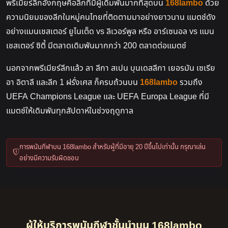
พรีเมียร์ลีกอังกฤษคือลีกที่มีผู้เดิมพันมากที่สุดบน
168lambo
ด้วย
ความนิยมของลีกในหมู่คนไทยที่ติดตามมาอย่างยาวนาน แมตช์ดัง
อย่างแมนเชสเตอร์ ยูไนเต็ด vs ลิเวอร์พูล หรือ อาร์เซนอล vs แมน
เชสเตอร์ ซิตี้ มีตลาดเดิมพันมากกว่า 200 ตลาดต่อแมตช์
นอกจากพรีเมียร์ลีกแล้ว ลา ลีกา สเปน บุนเดสลีกา เยอรมัน เซเรีย
อา อิตาลี และลีก 1 ฝรั่งเศส ก็ครบถ้วนบน
168lambo
รวมถึง
UEFA Champions League และ UEFA Europa League ที่มี
แมตช์ให้เดิมพันทุกสัปดาห์ในช่วงฤดูกาล
การพนันกีฬาบน 168lambo สำหรับผู้ที่มีอายุ 20 ปีขึ้นไปเท่านั้น กรุณาเล่น
อย่างมีความรับผิดชอบ
ผู้ให้บริการพนันกีฬาชั้นนำบน 168lambo