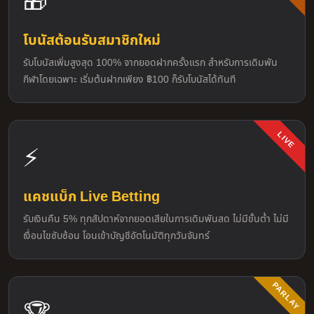
🎁
โบนัสต้อนรับสมาชิกใหม่
รับโบนัสเพิ่มสูงสุด 100% จากยอดฝากครั้งแรก สำหรับการเดิมพัน
กีฬาโดยเฉพาะ เริ่มต้นฝากเพียง ฿100 ก็รับโบนัสได้ทันที
LIVE
⚡
แคชแบ็ก Live Betting
รับเงินคืน 5% ทุกสัปดาห์จากยอดเสียในการเดิมพันสด ไม่มีขั้นต่ำ ไม่มี
เงื่อนไขซับซ้อน โอนเข้าบัญชีอัตโนมัติทุกวันจันทร์
PARLAY