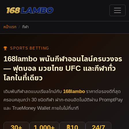
หน้าแรก
กีฬา
SPORTS BETTING
168lambo พนันกีฬาออนไลน์ครบวงจร
— ฟุตบอล มวยไทย UFC และกีฬาทั่ว
โลกในที่เดียว
เดิมพันกีฬาสดแบบเรียลไทม์กับ
168lambo
ราคาต่อรองดีที่สุด
ครอบคลุมกว่า 30 ชนิดกีฬา ฝาก-ถอนอัตโนมัติผ่าน PromptPay
และ TrueMoney Wallet ภายในไม่กี่นาที
30+
1,000+
฿10
24/7