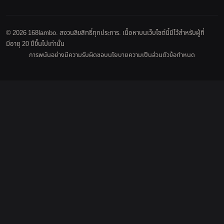
© 2026 168lambo. สงวนลิขสิทธิ์ทุกประการ. เนื้อหาบนเว็บไซต์นี้มีไว้สำหรับผู้ที่
มีอายุ 20 ปีขึ้นไปเท่านั้น
การพนันอย่างมีความรับผิดชอบ
นโยบายความเป็นส่วนตัว
ข้อกำหนด