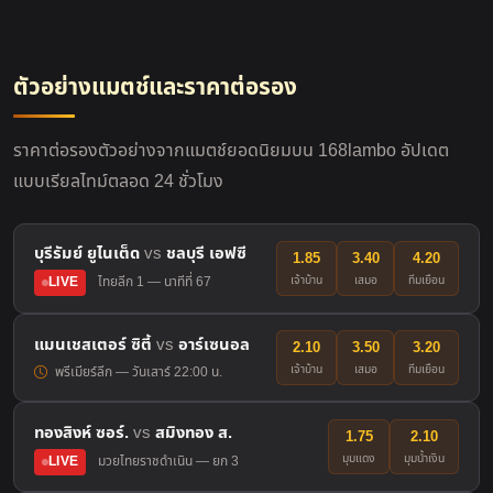
ตัวอย่างแมตช์และราคาต่อรอง
ราคาต่อรองตัวอย่างจากแมตช์ยอดนิยมบน 168lambo อัปเดต
แบบเรียลไทม์ตลอด 24 ชั่วโมง
บุรีรัมย์ ยูไนเต็ด
vs
ชลบุรี เอฟซี
1.85
3.40
4.20
เจ้าบ้าน
เสมอ
ทีมเยือน
ไทยลีก 1 — นาทีที่ 67
LIVE
แมนเชสเตอร์ ซิตี้
vs
อาร์เซนอล
2.10
3.50
3.20
เจ้าบ้าน
เสมอ
ทีมเยือน
พรีเมียร์ลีก — วันเสาร์ 22:00 น.
ทองสิงห์ ซอร์.
vs
สมิงทอง ส.
1.75
2.10
มุมแดง
มุมน้ำเงิน
มวยไทยราชดำเนิน — ยก 3
LIVE