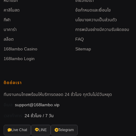
หน้าแรก
เกี่ยวกับเรา
คาสิโนสด
ข้อกำหนดและเงื่อนไข
กีฬา
นโยบายความเป็นส่วนตัว
บาคาร่า
การพนันอย่างมีความรับผิดชอบ
สล็อต
FAQ
168lambo Casino
Sitemap
168lambo Login
ติดต่อเรา
ทีมงานคนไทยพร้อมให้บริการตลอด 24 ชั่วโมง ทุกวันไม่มีวันหยุด
อีเมล:
support@168lambo.vip
เวลาทำการ:
24 ชั่วโมง / 7 วัน
Live Chat
LINE
Telegram