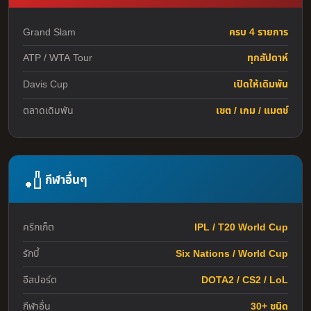
Grand Slam
ครบ 4 รายการ
ATP / WTA Tour
ทุกสัปดาห์
Davis Cup
เปิดให้เดิมพัน
ตลาดเดิมพัน
เซต / เกม / แมตช์
🏏
กีฬาอื่นๆ
คริกเก็ต
IPL / T20 World Cup
รักบี้
Six Nations / World Cup
อีสปอร์ต
DOTA2 / CS2 / LoL
กีฬาอื่น
30+ ชนิด