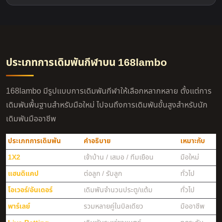
ประเภทการเดิมพันกีฬาบน 168lambo
168lambo มีรูปแบบการเดิมพันกีฬาให้เลือกหลากหลาย ตั้งแต่การ
เดิมพันพื้นฐานสำหรับมือใหม่ ไปจนถึงการเดิมพันขั้นสูงสำหรับนัก
เดิมพันมืออาชีพ
ประเภทการเดิมพัน
คำอธิบาย
เหมาะกับ
1X2
เจ้าบ้าน / เสมอ / ทีมเยือน
มือใหม่
แฮนดิแคป
ต่อลูก / รับลูก
ทั่วไป
โอเวอร์/อันเดอร์
เดิมพันจำนวนประตู/แต้ม
ทั่วไป
พาร์เลย์
รวมหลายคู่ในบิลเดียว
มืออาชีพ