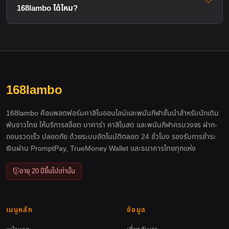
แห่งและ TrueMoney Wallet
168lambo ได้ไหม?
ได้เลยครับ 168lambo ครอบคลุมมวยไทยราชดำเนิน มวยลุมพินี
ONE Championship และ UFC ครบทุกอีเวนต์ มีตลาดเดิมพัน
หลากหลายทั้งผลการชก วิธีชนะ และรอบที่จบ
168lambo
168lambo คือแพลตฟอร์มคาสิโนออนไลน์และพนันกีฬาชั้นนำสำหรับนักเดิม
พันชาวไทย ให้บริการสล็อต บาคาร่า คาสิโนสด และพนันกีฬาครบวงจร ฝาก-
ถอนรวดเร็ว ปลอดภัย ด้วยระบบอัตโนมัติตลอด 24 ชั่วโมง รองรับการชำระ
เงินผ่าน PromptPay, TrueMoney Wallet และธนาคารไทยทุกแห่ง
อายุ 20 ปีขึ้นไปเท่านั้น
เมนูหลัก
ข้อมูล