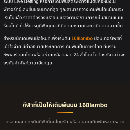
ระบบ Live Betting หรือการเดิมพันสดระหว่างแมตช์คือหนึ่งใน
ฟีเจอร์ที่ผู้เล่นชื่นชอบมากที่สุด คุณสามารถวางเดิมพันได้แม้เกมจะ
เริ่มไปแล้ว ราคาต่อรองเปลี่ยนแปลงตามสถานการณ์ในสนามแบบเ
รียลไทม์ ทำให้การดูกีฬาทุกนาทีมีความหมายและน่าติดตามมากขึ้น
สำหรับนักเดิมพันมือใหม่ที่เพิ่งเริ่มต้น
168lambo
มีอินเทอร์เฟซที่
เข้าใจง่าย มีคำอธิบายประเภทการเดิมพันเป็นภาษาไทย ทีมงาน
ซัพพอร์ตคนไทยพร้อมช่วยเหลือตลอด 24 ชั่วโมง ไม่ต้องกังวลว่าจะ
งงกับคำศัพท์ภาษาอังกฤษ
กีฬาที่เปิดให้เดิมพันบน 168lambo
ครอบคลุมทุกชนิดกีฬาที่คนไทยรัก พร้อมตลาดเดิมพันหลากหลาย