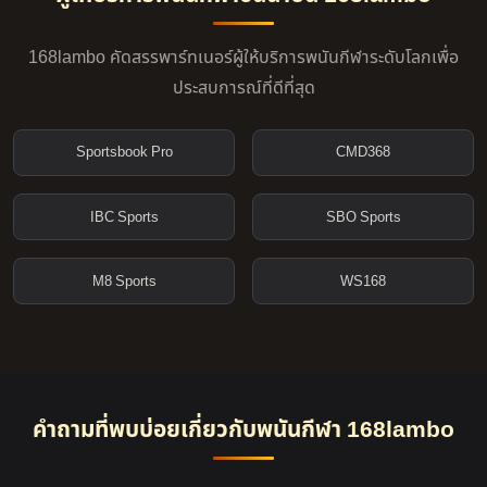
168lambo คัดสรรพาร์ทเนอร์ผู้ให้บริการพนันกีฬาระดับโลกเพื่อ
ประสบการณ์ที่ดีที่สุด
Sportsbook Pro
CMD368
IBC Sports
SBO Sports
M8 Sports
WS168
คำถามที่พบบ่อยเกี่ยวกับพนันกีฬา 168lambo