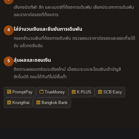
เลือกชนิดกีฬา ลีก และแมตช์ที่ต้องการเดิมพัน เลือกประเภทการเดิมพัน
และราคาต่อรองที่ต้องการ
ใส่จำนวนเงินและยืนยันการเดิมพัน
4
กรอกจำนวนเงินที่ต้องการเดิมพัน ตรวจสอบราคาต่อรองและยอดที่จะได้
รับ แล้วกดยืนยัน
ลุ้นผลและถอนเงิน
5
ติดตามผลแมตช์แบบเรียลไทม์ เมื่อชนะระบบจะโอนเงินเข้าบัญชี
อัตโนมัติ ถอนได้ทันทีไม่มีขั้นต่ำ
PromptPay
TrueMoney
K PLUS
SCB Easy
Krungthai
Bangkok Bank