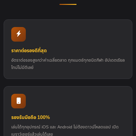
ราคาต่อรองดีที่สุด
อัตราต่อรองสูงกว่าค่าเฉลี่ยตลาด ทุกแมตช์ทุกชนิดกีฬา อัปเดตเรียล
ไทม์ไม่มีดีเลย์
รองรับมือถือ 100%
เล่นได้ทุกอุปกรณ์ iOS และ Android ไม่ต้องดาวน์โหลดแอป เปิด
เบราว์เซอร์แล้วเล่นได้เลย