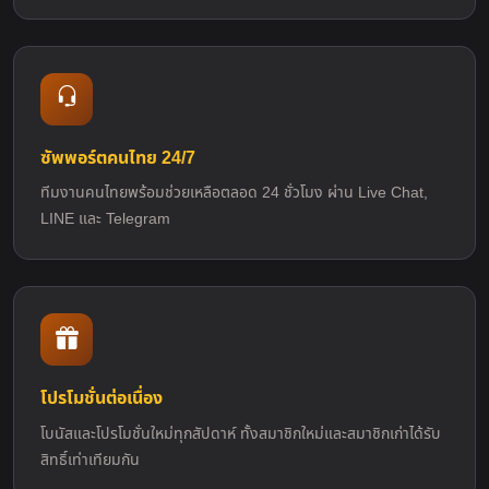
ซัพพอร์ตคนไทย 24/7
ทีมงานคนไทยพร้อมช่วยเหลือตลอด 24 ชั่วโมง ผ่าน Live Chat,
LINE และ Telegram
โปรโมชั่นต่อเนื่อง
โบนัสและโปรโมชั่นใหม่ทุกสัปดาห์ ทั้งสมาชิกใหม่และสมาชิกเก่าได้รับ
สิทธิ์เท่าเทียมกัน