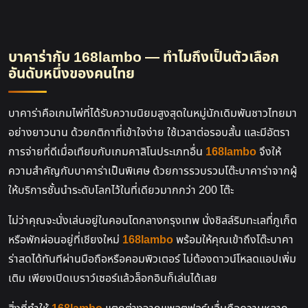
บาคาร่ากับ 168lambo — ทำไมถึงเป็นตัวเลือก
อันดับหนึ่งของคนไทย
บาคาร่าคือเกมไพ่ที่ได้รับความนิยมสูงสุดในหมู่นักเดิมพันชาวไทยมา
อย่างยาวนาน ด้วยกติกาที่เข้าใจง่าย ใช้เวลาต่อรอบสั้น และมีอัตรา
การจ่ายที่ดีเมื่อเทียบกับเกมคาสิโนประเภทอื่น
168lambo
จึงให้
ความสำคัญกับบาคาร่าเป็นพิเศษ ด้วยการรวบรวมโต๊ะบาคาร่าจากผู้
ให้บริการชั้นนำระดับโลกไว้ในที่เดียวมากกว่า 200 โต๊ะ
ไม่ว่าคุณจะนั่งเล่นอยู่ในคอนโดกลางกรุงเทพ นั่งชิลล์ริมทะเลที่ภูเก็ต
หรือพักผ่อนอยู่ที่เชียงใหม่
168lambo
พร้อมให้คุณเข้าถึงโต๊ะบาคา
ร่าสดได้ทันทีผ่านมือถือหรือคอมพิวเตอร์ ไม่ต้องดาวน์โหลดแอปเพิ่ม
เติม เพียงเปิดเบราว์เซอร์แล้วล็อกอินก็เล่นได้เลย