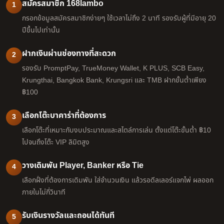
สมัครสมาชิก 168lambo
1
กรอกข้อมูลสมัครสมาชิกง่ายๆ ใช้เวลาไม่ถึง 2 นาที รองรับผู้ที่มีอายุ 20
ปีขึ้นไปเท่านั้น
ฝากเงินผ่านช่องทางที่สะดวก
2
รองรับ PromptPay, TrueMoney Wallet, K PLUS, SCB Easy,
Krungthai, Bangkok Bank, Krungsri และ TMB ฝากขั้นต่ำเพียง
฿100
เลือกโต๊ะบาคาร่าที่ต้องการ
3
เลือกโต๊ะที่เหมาะกับงบประมาณและสไตล์การเล่น ตั้งแต่โต๊ะขั้นต่ำ ฿10
ไปจนถึงโต๊ะ VIP ลิมิตสูง
วางเดิมพัน Player, Banker หรือ Tie
4
เลือกฝั่งที่ต้องการเดิมพัน ใส่จำนวนเงิน แล้วรอดีลเลอร์แจกไพ่ ผลออก
ภายในไม่กี่วินาที
รับเงินรางวัลและถอนได้ทันที
5