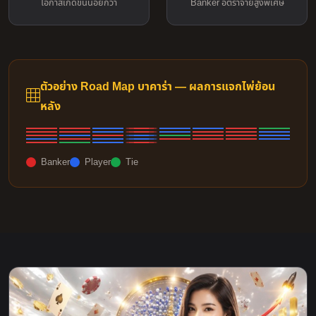
โอกาสเกิดขึ้นน้อยกว่า
Banker อัตราจ่ายสูงพิเศษ
ตัวอย่าง Road Map บาคาร่า — ผลการแจกไพ่ย้อน
หลัง
Banker
Player
Tie