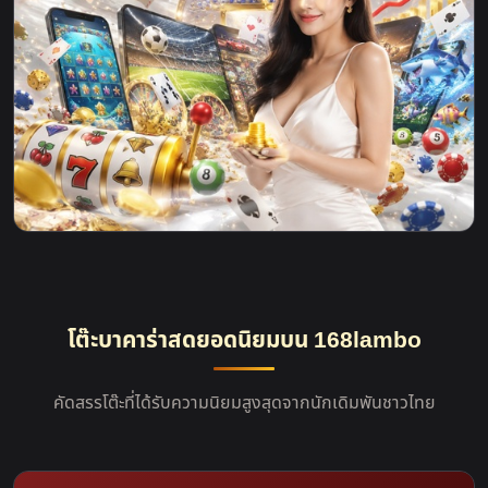
โต๊ะบาคาร่าสดยอดนิยมบน 168lambo
คัดสรรโต๊ะที่ได้รับความนิยมสูงสุดจากนักเดิมพันชาวไทย