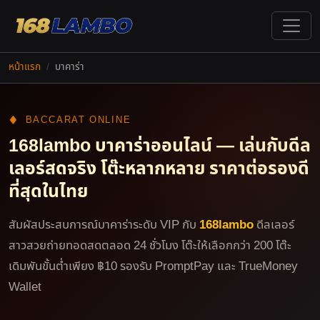
หน้าแรก
บาคาร่า
BACCARAT ONLINE
168lambo บาคาร่าออนไลน์ — เล่นกับดีล
เลอร์สดจริง โต๊ะหลากหลาย ราคาต่อรองดี
ที่สุดในไทย
สัมผัสประสบการณ์บาคาร่าระดับ VIP กับ
168lambo
ดีลเลอร์
สาวสวยถ่ายทอดสดตลอด 24 ชั่วโมง โต๊ะให้เลือกกว่า 200 โต๊ะ
เดิมพันขั้นต่ำเพียง ฿10 รองรับ PromptPay และ TrueMoney
Wallet