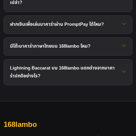
ทั้งผู้เล่นงบน้อยและนักเดิมพันมืออาชีพ
เปล่า?
โต๊ะบาคาร่าทุกโต๊ะบน 168lambo ใช้ดีลเลอร์จริงถ่ายทอดสด ไม่ใช่
ระบบคอมพิวเตอร์ ผู้เล่นสามารถเห็นการแจกไพ่แบบเรียลไทม์ผ่าน
ฝากเงินเพื่อเล่นบาคาร่าผ่าน PromptPay ได้ไหม?
วิดีโอ HD ผู้ให้บริการทุกรายผ่านการรับรองจากหน่วยงานกำกับดูแล
ได้เลยครับ 168lambo รองรับการฝากผ่าน PromptPay,
ระดับสากล มั่นใจได้ว่ายุติธรรม 100%
TrueMoney Wallet, K PLUS, SCB Easy, Krungthai, Bangkok
มีโต๊ะบาคาร่าภาษาไทยบน 168lambo ไหม?
Bank, Krungsri และ TMB ระบบอัตโนมัติเงินเข้าบัญชีภายในไม่กี่
มีครับ 168lambo มีโต๊ะบาคาร่าที่ดีลเลอร์พูดภาษาไทยได้โดยเฉพาะ
นาที ฝากขั้นต่ำเพียง ฿100
รวมถึงอินเทอร์เฟซภาษาไทยครบถ้วน ทำให้นักเดิมพันชาวไทย
Lightning Baccarat บน 168lambo แตกต่างจากบาคา
สามารถเล่นได้อย่างสะดวกสบายโดยไม่ต้องกังวลเรื่องภาษา
ร่าปกติอย่างไร?
Lightning Baccarat จาก Evolution Gaming บน 168lambo จะ
สุ่มตัวคูณสายฟ้า (Lightning Multiplier) ขึ้นมาในแต่ละรอบ ตั้งแต่
x2 ถึง x8 หากผลไพ่ตรงกับตัวคูณที่สุ่มได้ ผู้เล่นจะได้รับเงินรางวัลสูง
กว่าปกติหลายเท่า ทำให้เกมมีความตื่นเต้นมากขึ้น
168lambo