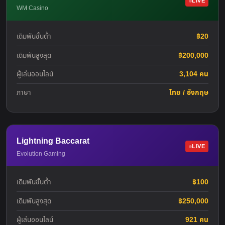
LIVE
WM Casino
เดิมพันขั้นต่ำ
฿20
เดิมพันสูงสุด
฿200,000
ผู้เล่นออนไลน์
3,104 คน
ภาษา
ไทย / อังกฤษ
Lightning Baccarat
LIVE
Evolution Gaming
เดิมพันขั้นต่ำ
฿100
เดิมพันสูงสุด
฿250,000
ผู้เล่นออนไลน์
921 คน