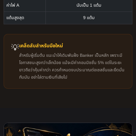
ค่าไพ่ A
นับเป็น 1 แต้ม
แต้มสูงสุด
9 แต้ม
💡
เคล็ดลับสำหรับมือใหม่
สำหรับผู้เริ่มต้น แนะนำให้เดิมพันฝั่ง Banker เป็นหลัก เพราะมี
โอกาสชนะสูงกว่าเล็กน้อย แม้จะมีค่าคอมมิชชั่น 5% แต่ในระยะ
ยาวถือว่าคุ้มค่ากว่า ควรกำหนดงบประมาณต่อเซสชั่นและยึดมั่น
กับมัน อย่าไล่ตามเงินที่เสียไป