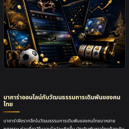
บาคาร่าออนไลน์กับวัฒนธรรมการเดิมพันของคน
ไทย
บาคาร่าฝังรากลึกในวัฒนธรรมการเดิมพันของคนไทยมาหลาย