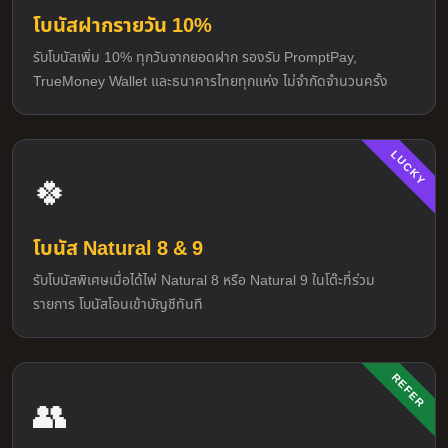
โบนัสฝากรายวัน 10%
รับโบนัสเพิ่ม 10% ทุกวันจากยอดฝาก รองรับ PromptPay,
TrueMoney Wallet และธนาคารไทยทุกแห่ง ไม่จำกัดจำนวนครั้ง
LUCKY
🍀
โบนัส Natural 8 & 9
รับโบนัสพิเศษเมื่อได้ไพ่ Natural 8 หรือ Natural 9 ในโต๊ะที่ร่วม
รายการ โบนัสโอนเข้าบัญชีทันที
REFER
👥