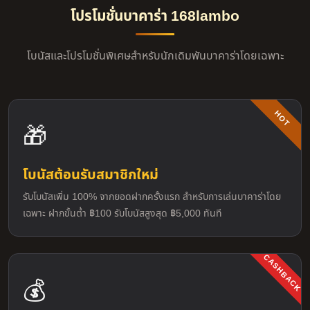
โปรโมชั่นบาคาร่า 168lambo
โบนัสและโปรโมชั่นพิเศษสำหรับนักเดิมพันบาคาร่าโดยเฉพาะ
HOT
🎁
โบนัสต้อนรับสมาชิกใหม่
รับโบนัสเพิ่ม 100% จากยอดฝากครั้งแรก สำหรับการเล่นบาคาร่าโดย
เฉพาะ ฝากขั้นต่ำ ฿100 รับโบนัสสูงสุด ฿5,000 ทันที
CASHBACK
💰