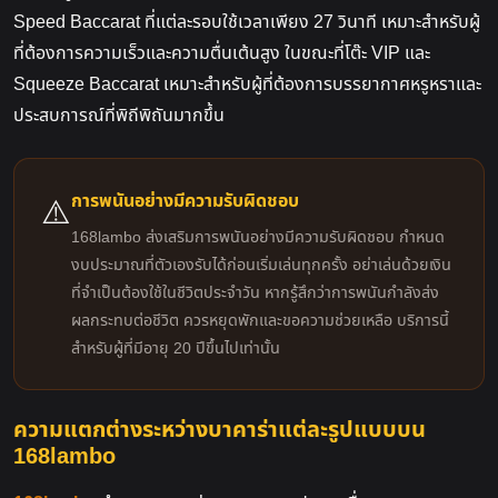
Speed Baccarat ที่แต่ละรอบใช้เวลาเพียง 27 วินาที เหมาะสำหรับผู้
ที่ต้องการความเร็วและความตื่นเต้นสูง ในขณะที่โต๊ะ VIP และ
Squeeze Baccarat เหมาะสำหรับผู้ที่ต้องการบรรยากาศหรูหราและ
ประสบการณ์ที่พิถีพิถันมากขึ้น
การพนันอย่างมีความรับผิดชอบ
⚠️
168lambo ส่งเสริมการพนันอย่างมีความรับผิดชอบ กำหนด
งบประมาณที่ตัวเองรับได้ก่อนเริ่มเล่นทุกครั้ง อย่าเล่นด้วยเงิน
ที่จำเป็นต้องใช้ในชีวิตประจำวัน หากรู้สึกว่าการพนันกำลังส่ง
ผลกระทบต่อชีวิต ควรหยุดพักและขอความช่วยเหลือ บริการนี้
สำหรับผู้ที่มีอายุ 20 ปีขึ้นไปเท่านั้น
ความแตกต่างระหว่างบาคาร่าแต่ละรูปแบบบน
168lambo