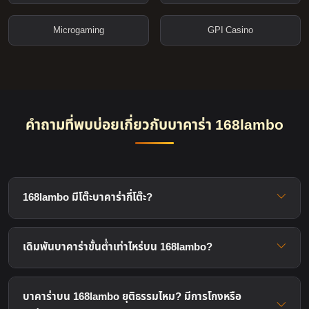
Microgaming
GPI Casino
คำถามที่พบบ่อยเกี่ยวกับบาคาร่า 168lambo
168lambo มีโต๊ะบาคาร่ากี่โต๊ะ?
168lambo มีโต๊ะบาคาร่ามากกว่า 200 โต๊ะจากผู้ให้บริการชั้นนำกว่า
12 ราย ครอบคลุมทุกรูปแบบตั้งแต่บาคาร่ามาตรฐาน Speed
เดิมพันบาคาร่าขั้นต่ำเท่าไหร่บน 168lambo?
Baccarat, Lightning Baccarat, No Commission Baccarat,
ขั้นต่ำในการเดิมพันบาคาร่าบน 168lambo เริ่มต้นเพียง ฿10 ต่อรอบ
Squeeze Baccarat และโต๊ะ VIP ลิมิตสูง
สำหรับโต๊ะทั่วไป และสูงสุดไม่จำกัดสำหรับโต๊ะ VIP ทำให้เหมาะสำหรับ
บาคาร่าบน 168lambo ยุติธรรมไหม? มีการโกงหรือ