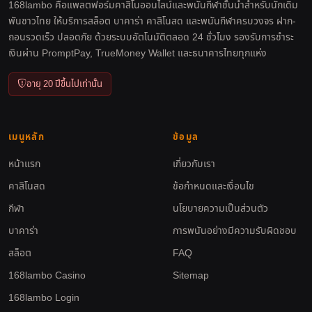
168lambo คือแพลตฟอร์มคาสิโนออนไลน์และพนันกีฬาชั้นนำสำหรับนักเดิม
พันชาวไทย ให้บริการสล็อต บาคาร่า คาสิโนสด และพนันกีฬาครบวงจร ฝาก-
ถอนรวดเร็ว ปลอดภัย ด้วยระบบอัตโนมัติตลอด 24 ชั่วโมง รองรับการชำระ
เงินผ่าน PromptPay, TrueMoney Wallet และธนาคารไทยทุกแห่ง
อายุ 20 ปีขึ้นไปเท่านั้น
เมนูหลัก
ข้อมูล
หน้าแรก
เกี่ยวกับเรา
คาสิโนสด
ข้อกำหนดและเงื่อนไข
กีฬา
นโยบายความเป็นส่วนตัว
บาคาร่า
การพนันอย่างมีความรับผิดชอบ
สล็อต
FAQ
168lambo Casino
Sitemap
168lambo Login