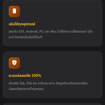
เล่นได้ทุกอุปกรณ์
รองรับ iOS, Android, PC และ Mac ไม่ต้องดาวน์โหลดแอป เปิด
เบราว์เซอร์แล้วเล่นได้ทันที
ระบบปลอดภัย 100%
เข้ารหัส SSL 256-bit ระดับธนาคาร ข้อมูลส่วนตัวและการเงิน
ปลอดภัยทุกการทำธุรกรรม